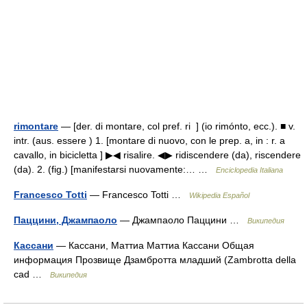
rimontare
— [der. di montare, col pref. ri ] (io rimónto, ecc.). ■ v.
intr. (aus. essere ) 1. [montare di nuovo, con le prep. a, in : r. a
cavallo, in bicicletta ] ▶◀ risalire. ◀▶ ridiscendere (da), riscendere
(da). 2. (fig.) [manifestarsi nuovamente:… …
Enciclopedia Italiana
Francesco Totti
— Francesco Totti …
Wikipedia Español
Паццини, Джампаоло
— Джампаоло Паццини …
Википедия
Кассани
— Кассани, Маттиа Маттиа Кассани Общая
информация Прозвище Дзамбротта младший (Zambrotta della
cad …
Википедия