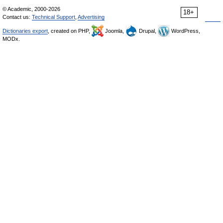
© Academic, 2000-2026
18+
Contact us:
Technical Support
,
Advertising
Dictionaries export
, created on PHP,
Joomla,
Drupal,
WordPress,
MODx.