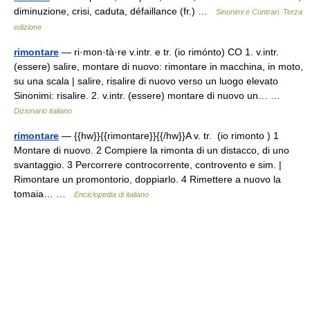
diminuzione, crisi, caduta, défaillance (fr.) …
Sinonimi e Contrari. Terza
edizione
rimontare
— ri·mon·tà·re v.intr. e tr. (io rimónto) CO 1. v.intr.
(essere) salire, montare di nuovo: rimontare in macchina, in moto,
su una scala | salire, risalire di nuovo verso un luogo elevato
Sinonimi: risalire. 2. v.intr. (essere) montare di nuovo un… …
Dizionario italiano
rimontare
— {{hw}}{{rimontare}}{{/hw}}A v. tr. (io rimonto ) 1
Montare di nuovo. 2 Compiere la rimonta di un distacco, di uno
svantaggio. 3 Percorrere controcorrente, controvento e sim. |
Rimontare un promontorio, doppiarlo. 4 Rimettere a nuovo la
tomaia… …
Enciclopedia di italiano