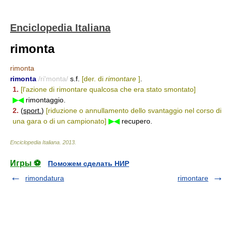
Enciclopedia Italiana
rimonta
rimonta
rimonta
/ri'monta/
s.f.
[der. di
rimontare
]
.
1.
[l'azione di rimontare qualcosa che era stato smontato]
▶◀
rimontaggio.
2.
(
sport.
)
[riduzione o annullamento dello svantaggio nel corso di
una gara o di un campionato]
▶◀
recupero.
Enciclopedia Italiana
.
2013
.
Игры ⚽
Поможем сделать НИР
rimondatura
rimontare