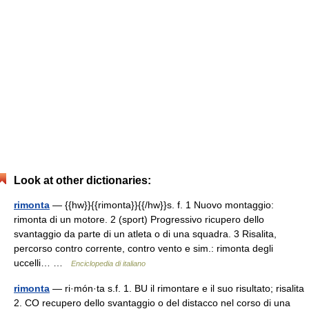
Look at other dictionaries:
rimonta
— {{hw}}{{rimonta}}{{/hw}}s. f. 1 Nuovo montaggio:
rimonta di un motore. 2 (sport) Progressivo ricupero dello
svantaggio da parte di un atleta o di una squadra. 3 Risalita,
percorso contro corrente, contro vento e sim.: rimonta degli
uccelli… …
Enciclopedia di italiano
rimonta
— ri·món·ta s.f. 1. BU il rimontare e il suo risultato; risalita
2. CO recupero dello svantaggio o del distacco nel corso di una