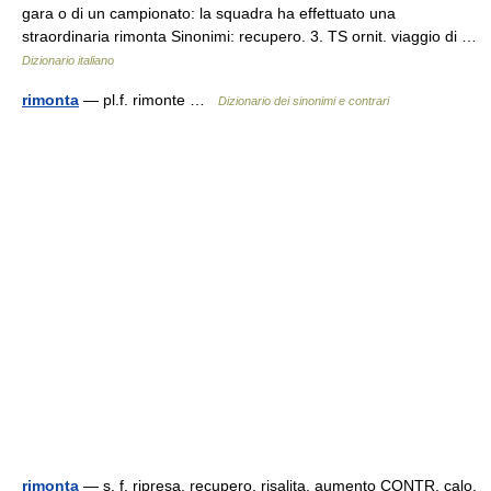
gara o di un campionato: la squadra ha effettuato una
straordinaria rimonta Sinonimi: recupero. 3. TS ornit. viaggio di …
Dizionario italiano
rimonta
— pl.f. rimonte …
Dizionario dei sinonimi e contrari
rimonta
— s. f. ripresa, recupero, risalita, aumento CONTR. calo,