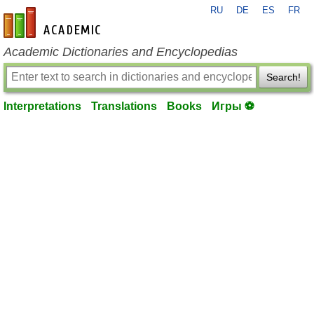
RU
DE
ES
FR
en-academic.com
Academic Dictionaries and Encyclopedias
Search!
Interpretations
Translations
Books
Игры ⚽